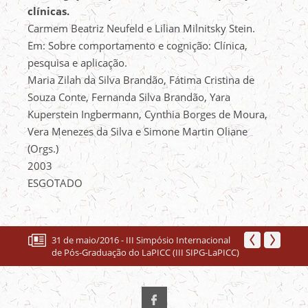
clínicas.
Carmem Beatriz Neufeld e Lilian Milnitsky Stein.
Em: Sobre comportamento e cognição: Clínica,
pesquisa e aplicação.
Maria Zilah da Silva Brandão, Fátima Cristina de
Souza Conte, Fernanda Silva Brandão, Yara
Kuperstein Ingbermann, Cynthia Borges de Moura,
Vera Menezes da Silva e Simone Martin Oliane
(Orgs.)
2003
ESGOTADO
31 de maio/2016 - III Simpósio Internacional
de Pós-Graduação do LaPICC (III SIPG-LaPICC)
22 a 25 de junho/2016 - 8 Congresso Mundial
de Terapias Cognitivas e Comportamentais