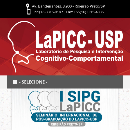
Av. Bandeirantes, 3.900 - Ribeirão Preto/SP
+55(16)3315-0197| Fax: +55(16)3315-4835
- SELECIONE -