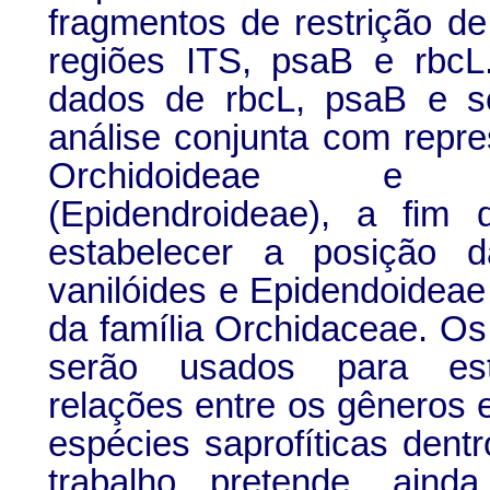
fragmentos de restrição d
regiões ITS, psaB e rbcL
dados de rbcL, psaB e s
análise conjunta com repr
Orchidoideae e C
(Epidendroideae), a fim 
estabelecer a posição d
vanilóides e Epidendoideae
da família Orchidaceae. O
serão usados para est
relações entre os gêneros 
espécies saprofíticas dent
trabalho pretende, aind