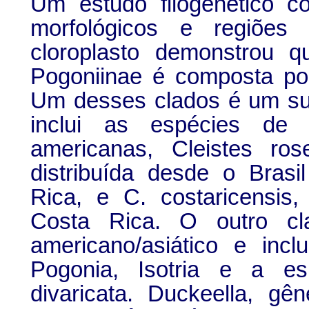
Um estudo filogenético c
morfológicos e regiõe
cloroplasto demonstrou q
Pogoniinae é composta por
Um desses clados é um su
inclui as espécies de C
americanas, Cleistes ro
distribuída desde o Brasi
Rica, e C. costaricensis
Costa Rica. O outro cl
americano/asiático e incl
Pogonia, Isotria e a es
divaricata. Duckeella, gê