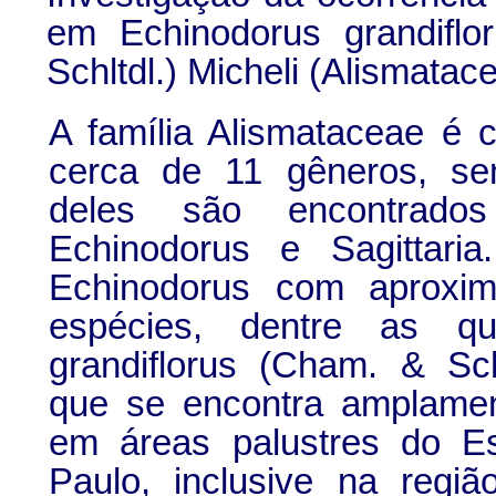
em
Echinodorus grandiflo
Schltdl.) Micheli (Alismatac
A família Alismataceae é c
cerca de 11 gêneros, se
deles são encontrados
Echinodorus e Sagittari
Echinodorus com aproxi
espécies, dentre as q
grandiflorus (Cham. & Schl
que se encontra amplament
em áreas palustres do E
Paulo, inclusive na regiã