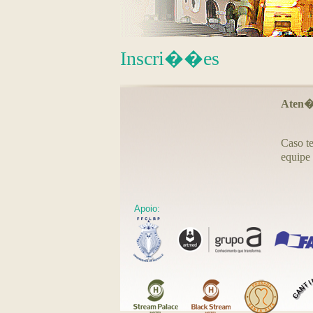
Inscri��es
Aten
Caso te
equipe
Apoio: